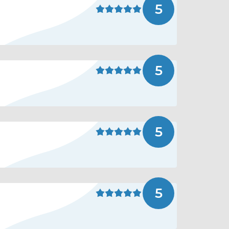
5
5
5
5