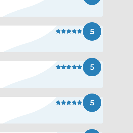
5
5
5