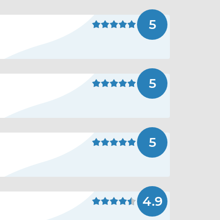
5
5
5
4.9