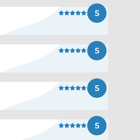
5
5
5
5