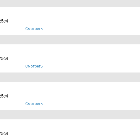
25с4
Смотреть
25с4
Смотреть
25с4
Смотреть
25с4