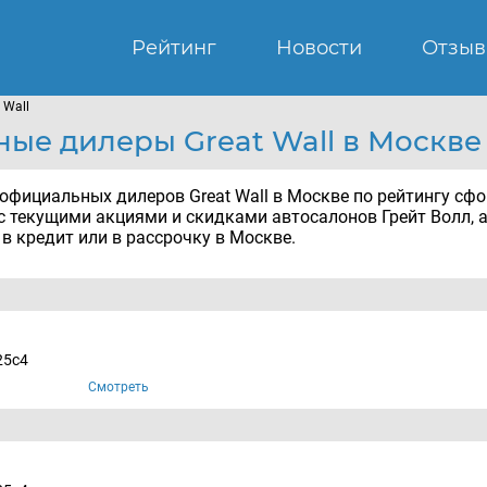
Рейтинг
Новости
Отзы
 Wall
ые дилеры Great Wall в Москве
 официальных дилеров Great Wall в Москве по рейтингу с
с текущими акциями и скидками автосалонов Грейт Волл,
в кредит или в рассрочку в Москве.
25с4
Смотреть