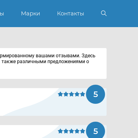
вы
Марки
Контакты
формированному вашами отзывами. Здесь
 а также различными предложениями о
5
5