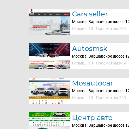
Сars seller
Москва, Варшавское шоссе 1
Отзывы:10
Просмотры:783
Autosmsk
Москва, Варшавское шоссе 1
Отзывы:10
Просмотры:949
Mosautocar
Москва, Варшавское шоссе 1
Отзывы:10
Просмотры:755
Центр авто
Москва, Варшавское шоссе 1