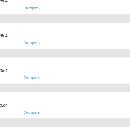
25с4
Смотреть
25с4
Смотреть
25с4
Смотреть
25с4
Смотреть