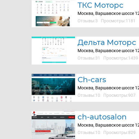
ТКС Моторс
Москва, Варшавское шоссе 1
Отзывы:3
Просмотры:1181
Дельта Моторс
Москва, Варшавское шоссе 1
Отзывы:31
Просмотры:1439
Сh-cars
Москва, Варшавское шоссе 1
Отзывы:10
Просмотры:907
ch-autosalon
Москва, Варшавское шоссе 1
Отзывы:10
Просмотры:829