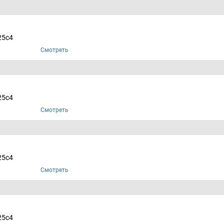
25с4
Смотреть
25с4
Смотреть
25с4
Смотреть
25с4