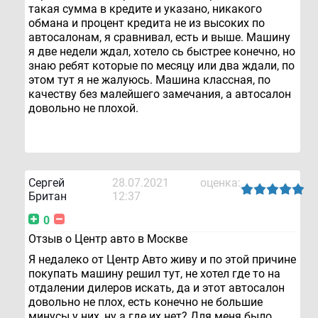
такая сумма в кредите и указано, никакого
обмана и процент кредита не из высоких по
автосалонам, я сравнивал, есть и выше. Машину
я две недели ждал, хотело сь быстрее конечно, но
знаю ребят которые по месяцу или два ждали, по
этом тут я не жалуюсь. Машина классная, по
качеству без малейшего замечания, а автосалон
довольно не плохой.
Сергей
28.07.2021
оценка:
Британ
12:37
0
Отзыв о Центр авто в Москве
Я недалеко от Центр Авто живу и по этой причине
покупать машину решил тут, не хотел где то на
отдалении дилеров искать, да и этот автосалон
довольно не плох, есть конечно не большие
минусы у них, ну а где их нет? Для меня было