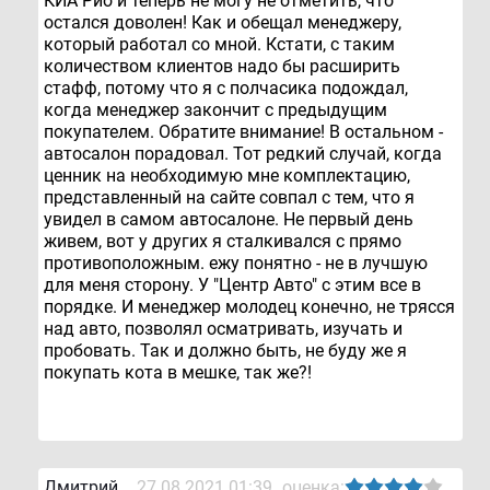
КИА Рио и теперь не могу не отметить, что
остался доволен! Как и обещал менеджеру,
который работал со мной. Кстати, с таким
количеством клиентов надо бы расширить
стафф, потому что я с полчасика подождал,
когда менеджер закончит с предыдущим
покупателем. Обратите внимание! В остальном -
автосалон порадовал. Тот редкий случай, когда
ценник на необходимую мне комплектацию,
представленный на сайте совпал с тем, что я
увидел в самом автосалоне. Не первый день
живем, вот у других я сталкивался с прямо
противоположным. ежу понятно - не в лучшую
для меня сторону. У "Центр Авто" с этим все в
порядке. И менеджер молодец конечно, не трясся
над авто, позволял осматривать, изучать и
пробовать. Так и должно быть, не буду же я
покупать кота в мешке, так же?!
Дмитрий
27.08.2021 01:39
оценка: