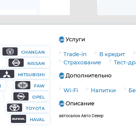
Услуги
CHANGAN
Trade-in
В кредит
Страхование
Тест-д
NISSAN
MITSUBISHI
Дополнительно
N
FAW
Wi-Fi
Напитки
Бе
OPEL
Описание
TOYOTA
автосалон Авто Север
HAVAL