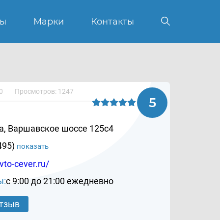
вы
Марки
Контакты
0
Просмотров: 1247
5
, Варшавское шоссе 125с4
495)
показать
avto-cever.ru/
ы:
c 9:00 до 21:00 ежедневно
отзыв