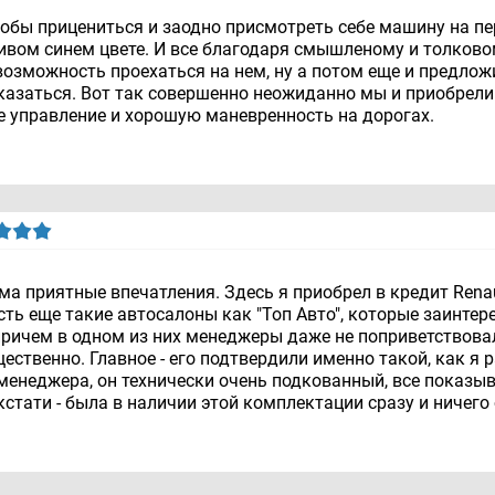
тобы прицениться и заодно присмотреть себе машину на пер
асивом синем цвете. И все благодаря смышленому и толков
озможность проехаться на нем, ну а потом еще и предлож
казаться. Вот так совершенно неожиданно мы и приобрели
е управление и хорошую маневренность на дорогах.
а приятные впечатления. Здесь я приобрел в кредит Renaul
ть еще такие автосалоны как "Топ Авто", которые заинтере
причем в одном из них менеджеры даже не поприветствова
щественно. Главное - его подтвердили именно такой, как я
 менеджера, он технически очень подкованный, все показы
стати - была в наличии этой комплектации сразу и ничего