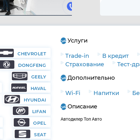
Услуги
CHEVROLET
Trade-in
В кредит
Страхование
Тест-д
DONGFENG
GEELY
Дополнительно
HAVAL
Wi-Fi
Напитки
Бе
HYUNDAI
Описание
LIFAN
Автодилер Топ Авто
OPEL
SEAT