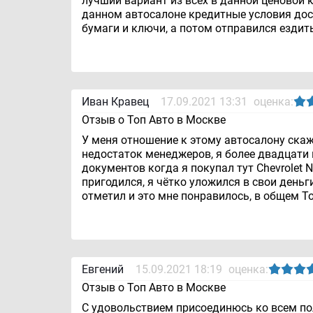
лучший вариант из всех в данной ценовой к
данном автосалоне кредитные условия дост
бумаги и ключи, а потом отправился ездит
Иван Кравец
17.09.2021 13:31
оценка:
Отзыв о Топ Авто в Москве
У меня отношение к этому автосалону скаже
недостаток менеджеров, я более двадцати
документов когда я покупал тут Chevrolet 
пригодился, я чётко уложился в свои деньг
отметил и это мне понравилось, в общем Т
Евгений
15.09.2021 18:19
оценка:
Отзыв о Топ Авто в Москве
С удовольствием присоединюсь ко всем пол