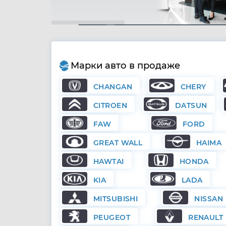
Марки авто в продаже
CHANGAN
CHERY
CITROEN
DATSUN
FAW
FORD
GREAT WALL
HAIMA
HAWTAI
HONDA
KIA
LADA
MITSUBISHI
NISSAN
PEUGEOT
RENAULT