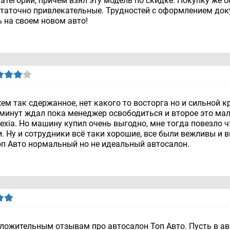
атегории, причем взял эту модель по скидке. Покупку же о
аточно привлекательные. Трудностей с оформлением докум
ь на своем новом авто!
м так сдержанное, нет какого то восторга но и сильной к
 минут ждал пока менеджер освободиться и второе это ма
Nexia. Но машину купил очень выгодно, мне тогда повезло 
и. Ну и сотрудники всё таки хорошие, все были вежливы и в
оп Авто нормальный но не идеальный автосалон.
ожительным отзывам про автосалон Топ Авто. Пусть в авт