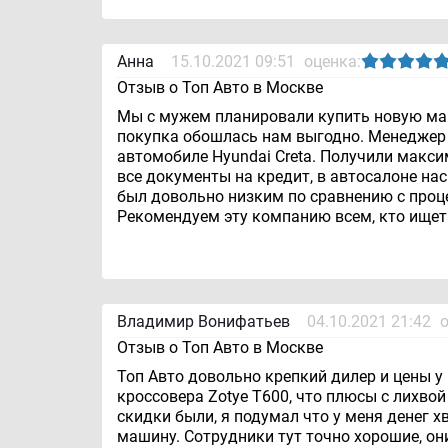
Анна
15.10.2021 09:51
оценка:
Отзыв о Топ Авто в Москве
Мы с мужем планировали купить новую маши
покупка обошлась нам выгодно. Менеджер
автомобиле Hyundai Creta. Получили макси
все документы на кредит, в автосалоне нас
был довольно низким по сравнению с проце
Рекомендуем эту компанию всем, кто ище
Владимир Вонифатьев
04.10.2021 21:42
Отзыв о Топ Авто в Москве
Топ Авто довольно крепкий дилер и цены у
кроссовера Zotye Т600, что плюсы с лихво
скидки были, я подумал что у меня денег 
машину. Сотрудники тут точно хорошие, он