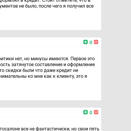
формлял в кредит. Стоит отметить, что в
ентов не было, после чего я получил все
0
ритики нет, но минусы имеются. Первое это
лость затянутое составление и оформление
что скидки были что даже кредит не
нимательны ко мне как к клиенту, это я
0
осалоне все не фантастически, но свои пять