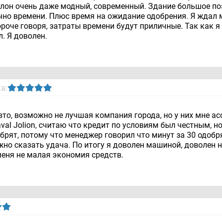
алон очень даже модный, современный. Здание большое по
чно времени. Плюс время на ожидание одобрения. Я ждал м
оче говоря, затраты времени будут приличные. Так как я 
. Я доволен.
а:
то, возможно не лучшая компания города, но у них мне а
aval Jolion, считаю что кредит по условиям был честным, 
добрят, потому что менеджер говорил что минут за 30 одо
ожно сказать удача. По итогу я доволен машиной, доволен 
меня не малая экономия средств.