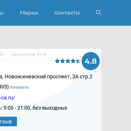
вы
Марки
Контакты
41
Просмотров: 2956
4.8
, Новоясеневский проспект, 3А стр.2
495)
показать
-ca.ru/
ы:
9:00 - 21:00, без выходных
отзыв