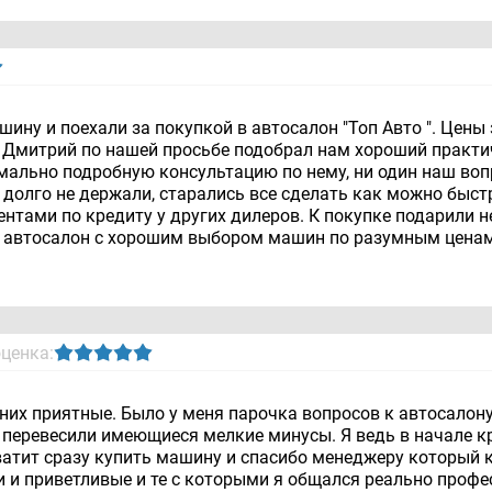
ну и поехали за покупкой в автосалон "Топ Авто ". Цены 
 Дмитрий по нашей просьбе подобрал нам хороший практи
мально подробную консультацию по нему, ни один наш воп
 долго не держали, старались все сделать как можно быст
нтами по кредиту у других дилеров. К покупке подарили 
т автосалон с хорошим выбором машин по разумным ценам
оценка:
 них приятные. Было у меня парочка вопросов к автосалону
й перевесили имеющиеся мелкие минусы. Я ведь в начале кр
хватит сразу купить машину и спасибо менеджеру который
и и приветливые и те с которыми я общался реально профе