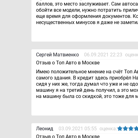
баллов, это место заслуживает. Сам автос
обойти все модели, нужно потратить прили
еще время для оформления документов. Кор
несущественных минусов я даже не заметил
Сергей Матвиенко
06.09.2021 22:23
оценк
Отзыв о Топ Авто в Москве
Имею положительное мнение на счёт Топ Ав
самого здания. В кредит здесь приобрёл H
сидя у них же, тогда думал что уже и не о
машину я на третий день получил, а это м
на машину была со скидкой, это тоже для 
Леонид
03.09.2021 05:55
оценка:
Отзыв о Топ Авто в Москве