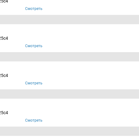
25с4
Смотреть
25с4
Смотреть
25с4
Смотреть
25с4
Смотреть