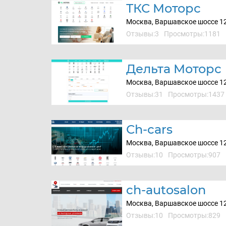
ТКС Моторс
Москва, Варшавское шоссе 1
Отзывы:3
Просмотры:1181
Дельта Моторс
Москва, Варшавское шоссе 1
Отзывы:31
Просмотры:1437
Сh-cars
Москва, Варшавское шоссе 1
Отзывы:10
Просмотры:907
ch-autosalon
Москва, Варшавское шоссе 1
Отзывы:10
Просмотры:829