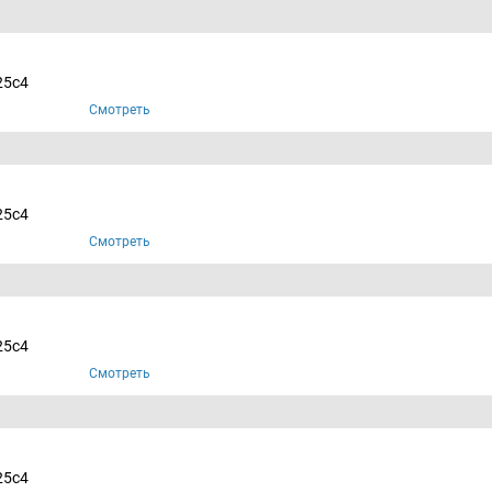
25с4
Смотреть
25с4
Смотреть
25с4
Смотреть
25с4