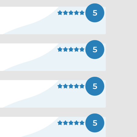
5
5
5
5