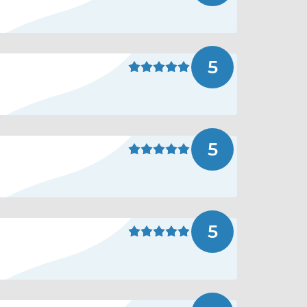
5
5
5