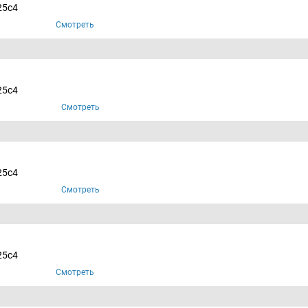
25с4
Смотреть
25с4
Смотреть
25с4
Смотреть
25с4
Смотреть