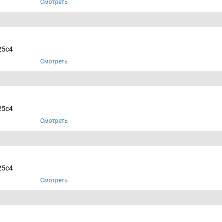
Смотреть
25с4
Смотреть
25с4
Смотреть
25с4
Смотреть