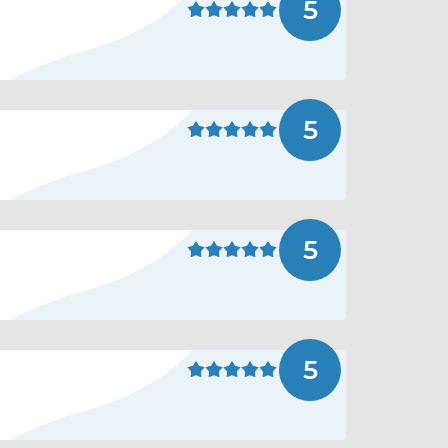
5
5
5
5