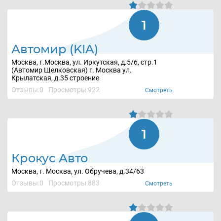
1
Автомир (KIA)
Москва, г.Москва, ул. Иркутская, д.5/6, стр.1
(Автомир Щелковская) г. Москва ул.
Крылатская, д.35 строение
Отзывы:0
Просмотры:922
Смотреть
1
Крокус Авто
Москва, г. Москва, ул. Обручева, д.34/63
Отзывы:0
Просмотры:883
Смотреть