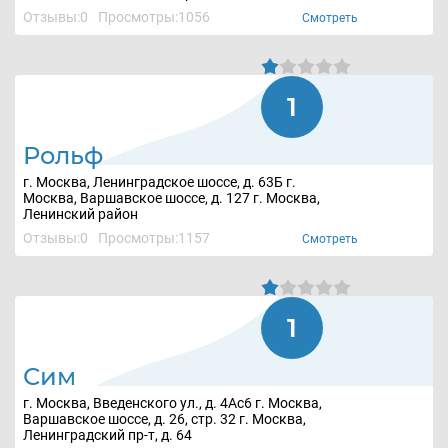
Отзывы:0
Просмотры:1056
Смотреть
1
Рольф
г. Москва, Ленинградское шоссе, д. 63Б г.
Москва, Варшавское шоссе, д. 127 г. Москва,
Ленинский район
Отзывы:0
Просмотры:1157
Смотреть
1
Сим
г. Москва, Введенского ул., д. 4Ас6 г. Москва,
Варшавское шоссе, д. 26, стр. 32 г. Москва,
Ленинградский пр-т, д. 64