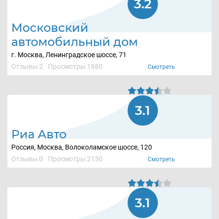
3.2
Московский
автомобильный дом
г. Москва, Ленинградское шоссе, 71
Отзывы:2
Просмотры:1880
Смотреть
3.1
Риа Авто
Россия, Москва, Волоколамское шоссе, 120
Отзывы:0
Просмотры:2150
Смотреть
3.1