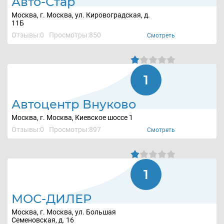
Авто-Стар
Москва, г. Москва, ул. Кировоградская, д.
11Б
Отзывы:0
Просмотры:850
Смотреть
1
Автоцентр Внуково
Москва, г. Москва, Киевское шоссе 1
Отзывы:0
Просмотры:897
Смотреть
1
МОС-ДИЛЕР
Москва, г. Москва, ул. Большая
Семеновская, д. 16