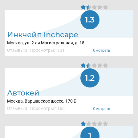
1.3
Инкчейп inchcape
Москва, ул. 2-ая Магистральная, д. 18
Отзывы:0
Просмотры:1131
Смотреть
1.2
Автокей
Москва, Варшавское шоссе. 170 Б
Отзывы:0
Просмотры:1166
Смотреть
1