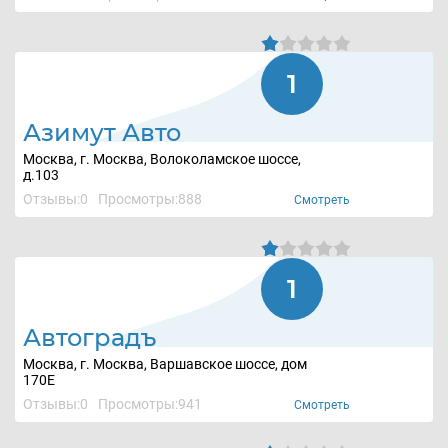
1
Азимут Авто
Москва, г. Москва, Волоколамское шоссе,
д.103
Отзывы:0
Просмотры:888
Смотреть
1
Автоградъ
Москва, г. Москва, Варшавское шоссе, дом
170Е
Отзывы:0
Просмотры:941
Смотреть