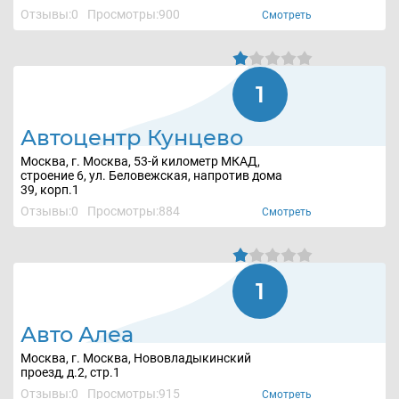
Отзывы:0
Просмотры:900
Смотреть
1
Автоцентр Кунцево
Москва, г. Москва, 53-й километр МКАД,
строение 6, ул. Беловежская, напротив дома
39, корп.1
Отзывы:0
Просмотры:884
Смотреть
1
Авто Алеа
Москва, г. Москва, Нововладыкинский
проезд, д.2, стр.1
Отзывы:0
Просмотры:915
Смотреть