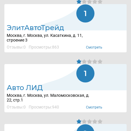
1
ЭлитАвтоТрейд
Москва, г. Москва, ул. Касаткина, д. 11,
строение 3
Отзывы:0
Просмотры:863
Смотреть
1
Авто ЛИД
Москва, г. Москва, ул. Маломосковская, д.
22, стр.1
Отзывы:0
Просмотры:940
Смотреть