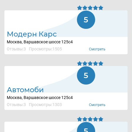
5
Модерн Карс
Москва, Варшавское шоссе 125с4
Отзывы:3
Просмотры:1505
Смотреть
5
Автомоби
Москва, Варшавское шоссе 125с4
Отзывы:3
Просмотры:1303
Смотреть
5