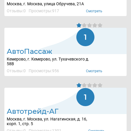
Москва, г. Москва, улица Обручева, 21А
Отзывы:0
Просмотры:917
Смотреть
1
АвтоПассаж
Кемерово, г. Кемерово, ул. Тухачевского д.
58В
Отзывы:0
Просмотры:956
Смотреть
1
Автотрейд-АГ
Москва, г. Москва, ул. Нагатинская, д. 16,
корп. 1, стр. 5
Отзывы:0
Просмотры:1301