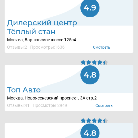
4.9
Дилерский центр
Тёплый стан
Москва, Варшавское шоссе 125с4
Отзывы:2
Просмотры:1636
Смотреть
4.8
Топ Авто
Москва, Новоясеневский проспект, 3А стр.2
Отзывы:41
Просмотры:2949
Смотреть
4.8