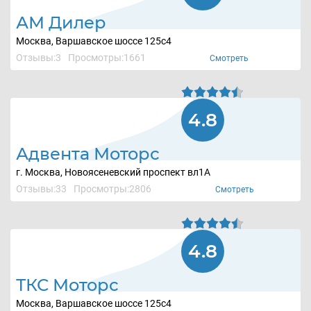
АМ Дилер
Москва, Варшавское шоссе 125с4
Отзывы:3
Просмотры:1661
Смотреть
4.8
Адвента Моторс
г. Москва, Новоясеневский проспект вл1А
Отзывы:33
Просмотры:2806
Смотреть
4.8
ТКС Моторс
Москва, Варшавское шоссе 125с4