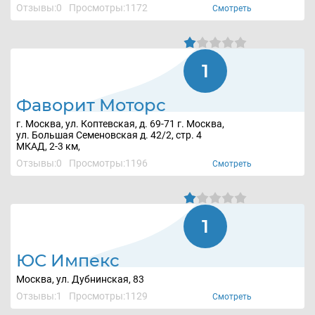
Отзывы:0
Просмотры:1172
Смотреть
1
Фаворит Моторс
г. Москва, ул. Коптевская, д. 69-71 г. Москва,
ул. Большая Семеновская д. 42/2, стр. 4
МКАД, 2-3 км,
Отзывы:0
Просмотры:1196
Смотреть
1
ЮС Импекс
Москва, ул. Дубнинская, 83
Отзывы:1
Просмотры:1129
Смотреть