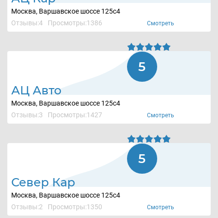
Москва, Варшавское шоссе 125с4
Отзывы:4
Просмотры:1386
Смотреть
5
АЦ Авто
Москва, Варшавское шоссе 125с4
Отзывы:3
Просмотры:1427
Смотреть
5
Север Кар
Москва, Варшавское шоссе 125с4
Отзывы:2
Просмотры:1350
Смотреть